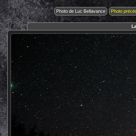
Photo de Luc Bellavance
Photo précé
La