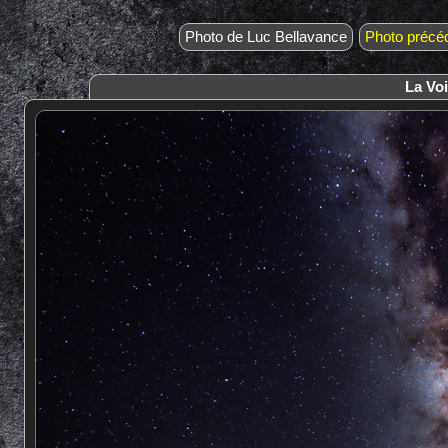
Photo de Luc Bellavance
Photo précé
La Vo