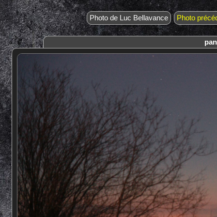
Photo de Luc Bellavance
Photo précé
pan