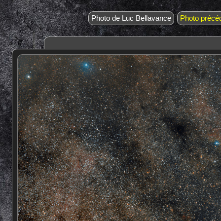
Photo de Luc Bellavance
Photo précé