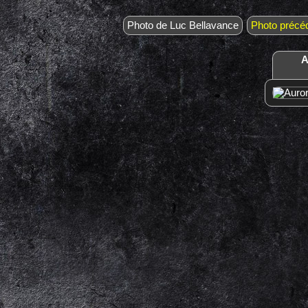
Photo de Luc Bellavance
Photo précé
A