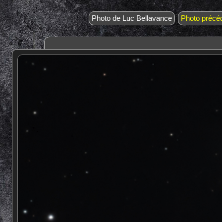
Photo de Luc Bellavance
Photo précé